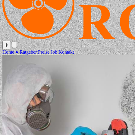
☀️
Home
●
Ratgeber
Preise
Job
Kontakt