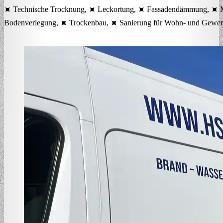
⯍ Technische Trocknung, ⯍ Leckortung, ⯍ Fassadendämmung, ⯍ M
Bodenverlegung, ⯍ Trockenbau, ⯍ Sanierung für Wohn- und Gewer