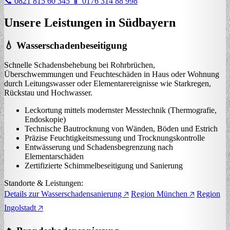
📞 0821 815 60 345
📱 0176 314 88 998
Unsere Leistungen in Südbayern
💧 Wasserschadenbeseitigung
Schnelle Schadensbehebung bei Rohrbrüchen,
Überschwemmungen und Feuchteschäden in Haus oder Wohnung
durch Leitungswasser oder Elementarereignisse wie Starkregen,
Rückstau und Hochwasser.
Leckortung mittels modernster Messtechnik (Thermografie,
Endoskopie)
Technische Bautrocknung von Wänden, Böden und Estrich
Präzise Feuchtigkeitsmessung und Trocknungskontrolle
Entwässerung und Schadensbegrenzung nach
Elementarschäden
Zertifizierte Schimmelbeseitigung und Sanierung
Standorte & Leistungen:
Details zur Wasserschadensanierung 🡥
Region München 🡥
Region
Ingolstadt 🡥