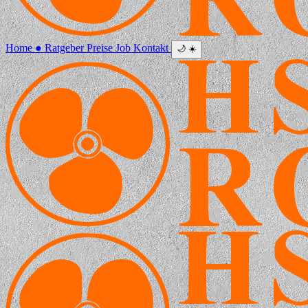
Home
●
Ratgeber
Preise
Job
Kontakt
🌙
☀️