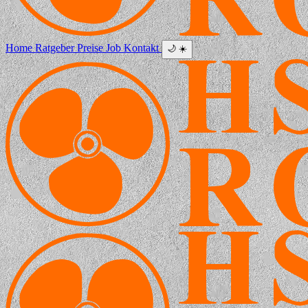
Home
Ratgeber
Preise
Job
Kontakt
🌙
☀️