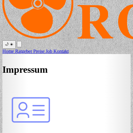
🌙
☀️
Home
Ratgeber
Preise
Job
Kontakt
Impressum