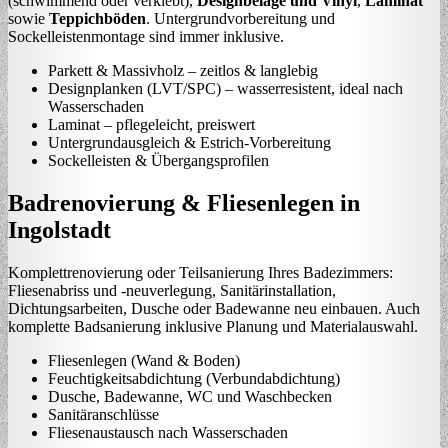
(schwimmend oder verklebt),
Designbeläge und Vinyl
,
Laminat
sowie
Teppichböden
. Untergrundvorbereitung und
Sockelleistenmontage sind immer inklusive.
Parkett & Massivholz – zeitlos & langlebig
Designplanken (LVT/SPC) – wasserresistent, ideal nach
Wasserschaden
Laminat – pflegeleicht, preiswert
Untergrundausgleich & Estrich-Vorbereitung
Sockelleisten & Übergangsprofilen
Badrenovierung & Fliesenlegen in
Ingolstadt
Komplettrenovierung oder Teilsanierung Ihres Badezimmers:
Fliesenabriss und -neuverlegung, Sanitärinstallation,
Dichtungsarbeiten, Dusche oder Badewanne neu einbauen. Auch
komplette Badsanierung inklusive Planung und Materialauswahl.
Fliesenlegen (Wand & Boden)
Feuchtigkeitsabdichtung (Verbundabdichtung)
Dusche, Badewanne, WC und Waschbecken
Sanitäranschlüsse
Fliesenaustausch nach Wasserschaden