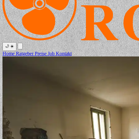
🌙
☀️
Home
Ratgeber
Preise
Job
Kontakt