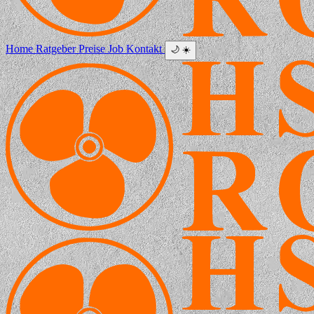
Home
Ratgeber
Preise
Job
Kontakt
🌙
☀️