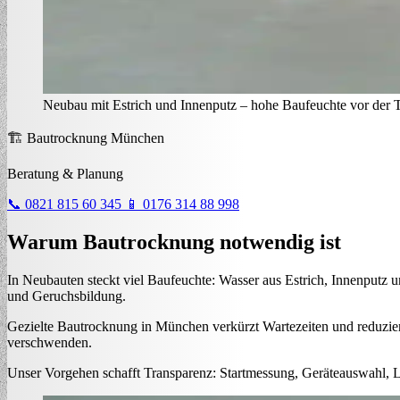
Neubau mit Estrich und Innenputz – hohe Baufeuchte vor der
🏗️ Bautrocknung München
Beratung & Planung
📞 0821 815 60 345
📱 0176 314 88 998
Warum Bautrocknung notwendig ist
In Neubauten steckt viel Baufeuchte: Wasser aus Estrich, Innenputz
und Geruchsbildung.
Gezielte Bautrocknung in München verkürzt Wartezeiten und reduziert
verschwenden.
Unser Vorgehen schafft Transparenz: Startmessung, Geräteauswahl, 