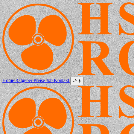
Home
Ratgeber
Preise
Job
Kontakt
🌙
☀️