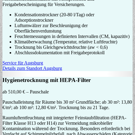
Freigabebescheinigung für Versicherungen.
Kondensationstrockner (20-80 l/Tag) oder
Adsorptionstrockner
Luftumwälzer zur Beschleunigung der
Oberflächenverdunstung
Feuchtemessungen in definierten Intervallen (CM, kapazitiv)
Klimaüberwachung (Temperatur, relative Luftfeuchte)
Trocknung bis Gleichgewichtsfeuchte (aw < 0,6)
Abschlussdokumentation mit Freigabeprotokoll
Service für Augsburg
Details zum Standort Augsburg
Hygienetrocknung mit HEPA-Filter
ab 510,00 € – Pauschale
Pauschalleistung für Räume bis 30 m² Grundfläche; ab 30 m²: 13,80
€/m²; ab 100 m²: 12,80 €/m². Trocknung bis zu 21 Tage.
Raumluftentfeuchtung mit integrierter Feinstaubfiltration (HEPA-
Filter Klasse H13 oder H14) zur Vermeidung mikrobieller
Kontamination während der Trocknung. Besonders erforderlich bei
Verdacht auf Schimmelpilzbefall, nach Abwasserschäden (Kategorie