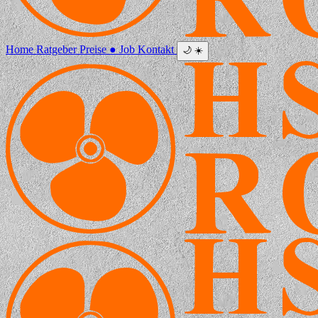
Home
Ratgeber
Preise
●
Job
Kontakt
🌙
☀️