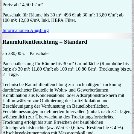
Preis:
ab 14,50 € / m²
Pauschale für Räume bis 30 m²: 498 €; ab 30 m²: 13,80 €/m²; ab
100 m²: 12,80 €/m². Inkl. HEPA-Filter.
Informationen Augsburg
Raumluftentfeuchtung – Standard
ab 380,00 € – Pauschale
Pauschalleistung für Räume bis 30 m² Grundfläche (Raumhöhe bis
3m); ab 30 m²: 11,80 €/m²; ab 100 m²: 10,80 €/m². Trocknung bis zu
21 Tage.
Technische Raumluftentfeuchtung zur nachhaltigen Trocknung
durchfeuchteter Bauteile in Wohn- und Gewerberäumen.
Kombination aus Kondensations- oder Adsorptionstrocknern mit
Luftumwälzern zur Optimierung der Luftzirkulation und
Beschleunigung der Verdunstung an Bauteiloberflächen.
Feuchtemessungen in definierten Intervallen (initial, nach 3-5 Tagen,
wöchentlich) zur Überwachung des Trocknungsfortschritts.
Trocknung erfolgt bis zum Erreichen der bauüblichen
Gleichgewichtsfeuchte (aw-Wert < 0,6 bzw. Restfeuchte < 4 %).
Abschlussdokumentation mit Messprotokoll und