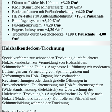
Dämmstoffstärke bis 120 mm:
+3,20 €/m²
KMF (Künstliche Mineralfaser):
+3,20 €/m²
Bodenaufbauten mit Fußbodenheizung:
+4,20 €/m²
HEPA-Filter statt Außenluftabführung:
+195 € Pauschale
Randfugensystem:
+3,20 €/m²
Fugenkreuzsystem:
+4,20 €/m²
Fugenschnittsystem:
+4,20 €/m²
Trocknung durch Geschoßdecke:
+190 € Pauschale + 4,00
€/m²
Holzbalkendecken-Trocknung
Spezialverfahren zur schonenden Trocknung durchfeuchteter
Holzbalkendecken zur Vermeidung von Holzschäden,
Schimmelbefall und Fäulnis. Angepasste Luftführung mit moderaten
Luftmengen zur Vermeidung von Spannungsrissen und
Verformungen im Holz. Zugang über vorhandene
Revisionsöffnungen oder durch gezielte Öffnungen in
Deckenbereichen. Feuchtemessung mit Holzfeuchtemessgeräten
(Widerstandsmessung, dielektrisch) zur Überwachung der
Holzfeuchte. Trocknung bis Ausgleichsfeuchte 12-15 % je nach
Holzart (Nadelholz, Laubholz). Kontrolle auf Pilzbefall und
Schimmelbildung während der Trocknung.
Preis:
ab 19,95 € / m²