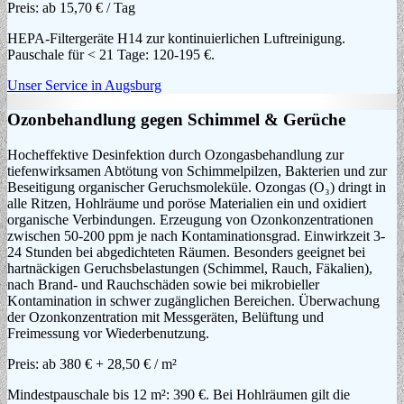
Preis:
ab 15,70 € / Tag
HEPA-Filtergeräte H14 zur kontinuierlichen Luftreinigung.
Pauschale für < 21 Tage: 120-195 €.
Unser Service in Augsburg
Ozonbehandlung gegen Schimmel & Gerüche
Hocheffektive Desinfektion durch Ozongasbehandlung zur
tiefenwirksamen Abtötung von Schimmelpilzen, Bakterien und zur
Beseitigung organischer Geruchsmoleküle. Ozongas (O₃) dringt in
alle Ritzen, Hohlräume und poröse Materialien ein und oxidiert
organische Verbindungen. Erzeugung von Ozonkonzentrationen
zwischen 50-200 ppm je nach Kontaminationsgrad. Einwirkzeit 3-
24 Stunden bei abgedichteten Räumen. Besonders geeignet bei
hartnäckigen Geruchsbelastungen (Schimmel, Rauch, Fäkalien),
nach Brand- und Rauchschäden sowie bei mikrobieller
Kontamination in schwer zugänglichen Bereichen. Überwachung
der Ozonkonzentration mit Messgeräten, Belüftung und
Freimessung vor Wiederbenutzung.
Preis:
ab 380 € + 28,50 € / m²
Mindestpauschale bis 12 m²: 390 €. Bei Hohlräumen gilt die