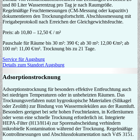
und 80 Liter Wasserentzug pro Tag je nach Raumgröße.
Regelmäßige Feuchtemessungen (CM-Messung oder kapazitiv)
dokumentieren den Trocknungsfortschritt. Abschlussmessung mit
Freigabeprotokoll nach Erreichen der Gleichgewichtsfeuchte.
Preis:
ab 10,80 – 12,50 € / m²
Pauschale für Räume bis 30 m²: 390 €; ab 30 m²: 12,00 €/m²; ab
100 m²: 11,00 €/m². Trocknung bis zu 21 Tage.
Service für Augsburg
Details zum Standort Augsburg
Adsorptionstrocknung
Adsorptionstrocknung für besonders effektive Entfeuchtung auch
bei niedrigen Temperaturen oder in unbeheizten Räumen. Das
Trocknungsverfahren nutzt hygroskopische Materialien (Silikagel
oder Zeolith) zur Bindung von Wassermolekülen aus der Raumluft.
Besonders geeignet bei sehr hohen Feuchtelasten, in Kellerräumen
oder wenn eine schnelle Trocknung erforderlich ist. Integrierte
HEPA-Filter (H13/H14) zur Sporenabscheidung verhindern
mikrobielle Kontamination während der Trocknung. Regelmäßige
Kontrollmessungen und Abschlussdokumentation nach VdS 3151.