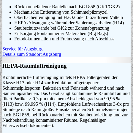
Rückbau befallener Bauteile nach BGI 858 (GK1/GK2)
Mechanische Entfernung von Schimmelpilzmyzel
Oberflächenreinigung mit H2O2 oder biozidfreien Mitteln
HEPA-Absaugung während der Sanierungsarbeiten (H14)
Staubschutzwände bei GK2 zur Zonenabgrenzung
Entsorgung kontaminierter Materialien (Big Bags)
Fotodokumentation und Freimessung nach Abschluss
Service für Augsburg
Details zum Standort Augsburg
HEPA‑Raumluftreinigung
Kontinuierliche Luftreinigung mittels HEPA-Filtergeräten der
Klasse H13 oder H14 zur Reduktion luftgetragener
Schimmelpilzsporen, Bakterien und Feinstaub während und nach
Sanierungsarbeiten. Das Gerät saugt kontaminierte Raumluft an und
filtert Partikel > 0,3 µm mit einem Abscheidegrad von 99,95 %
(H13) bzw. 99,995 % (H14). Empfohlene Luftwechselrate 3-6x pro
Stunde je nach Raumgröße. Einsatz bei allen Schimmelsanierungen
nach BGI 858, bei Rückbauarbeiten mit Staubentwicklung und zur
Nachbehandlung kontaminierter Räume. Regelmäßiger
Filterwechsel dokumentiert.