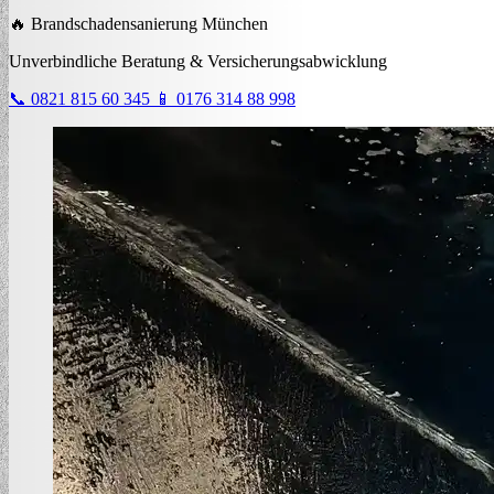
🔥 Brandschadensanierung München
Unverbindliche Beratung & Versicherungsabwicklung
📞 0821 815 60 345
📱 0176 314 88 998