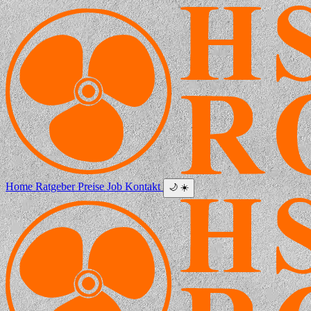
Home
Ratgeber
Preise
Job
Kontakt
🌙
☀️